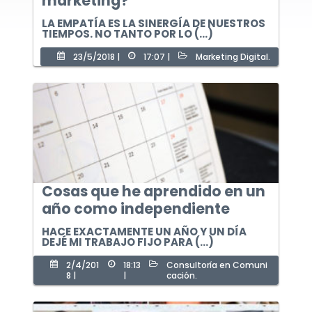
marketing?
LA EMPATÍA ES LA SINERGÍA DE NUESTROS
TIEMPOS. NO TANTO POR LO (...)
23/5/2018 |
17:07 |
Marketing Digital.
Cosas que he aprendido en un
año como independiente
HACE EXACTAMENTE UN AÑO Y UN DÍA
DEJÉ MI TRABAJO FIJO PARA (...)
2/4/201
18:13
Consultoría en Comuni
8 |
|
cación.