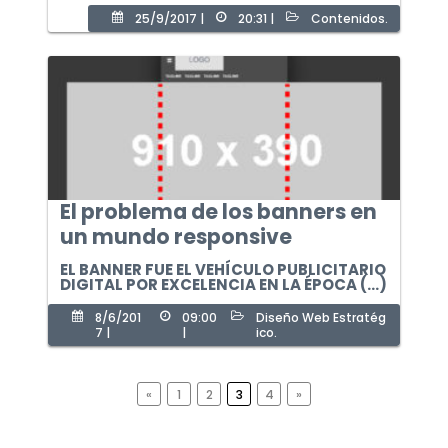
25/9/2017 |
20:31 |
Contenidos.
El problema de los banners en
un mundo responsive
EL BANNER FUE EL VEHÍCULO PUBLICITARIO
DIGITAL POR EXCELENCIA EN LA ÉPOCA (...)
8/6/201
09:00
Diseño Web Estratég
Acerca de
7 |
|
ico.
Blog
«
1
2
3
4
»