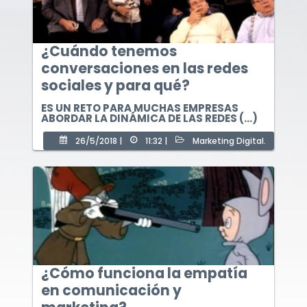
¿Cuándo tenemos
conversaciones en las redes
sociales y para qué?
ES UN RETO PARA MUCHAS EMPRESAS
ABORDAR LA DINÁMICA DE LAS REDES (...)
26/5/2018 |
11:32 |
Marketing Digital.
Escríbeme
Cotización: El problema de los banners en un
Conversemos
mundo responsive
* Campos obligatorios.
* Campos obligatorios.
¿Cómo funciona la empatía
en comunicación y