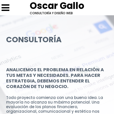
Oscar Gallo
CONSULTORÍA Y DISEÑO WEB
CONSULTORÍA
ANALICEMOS EL PROBLEMA EN RELACIÓN A
Cotización: Consultoría
Escríbeme
TUS METAS Y NECESIDADES. PARA HACER
El servicio tiene un tiempo de ejecución aproximado de 5 a 7
ESTRATEGIA, DEBEMOS ENTENDER EL
días hábiles, o 24 horas de trabajo.
Conversemos
El precio base es S/ 960, y se puede ajustar al proyecto.
CORAZÓN DE TU NEGOCIO.
Para más información, envíame un mensaje.
* Campos obligatorios.
* Campos obligatorios.
Todo proyecto comienza con una buena idea. La
mayoría no alcanza su máximo potencial. Una
evaluación de los planos financiero,
organizacional, comunicacional y estético nos