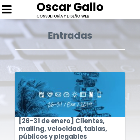
Oscar Gallo
CONSULTORÍA Y DISEÑO WEB
Entradas
Escríbeme
Cotización: [19-25 de enero] Para que te
Conversemos
entiendan y para que te crean
* Campos obligatorios.
* Campos obligatorios.
[26-31 de enero] Clientes,
mailing, velocidad, tablas,
públicos y plegables