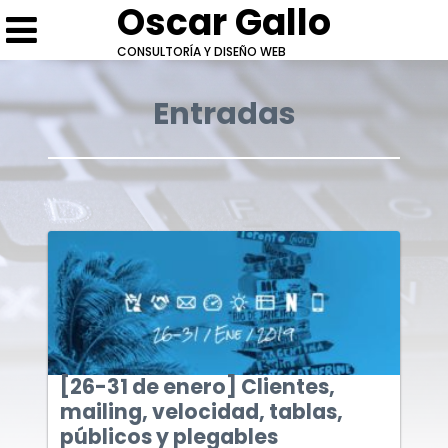
Oscar Gallo
CONSULTORÍA Y DISEÑO WEB
Entradas
Escríbeme
Cotización: [26-31 de enero] Clientes, mailing,
Conversemos
velocidad, tablas, públicos y plegables
* Campos obligatorios.
* Campos obligatorios.
[26-31 de enero] Clientes,
mailing, velocidad, tablas,
públicos y plegables