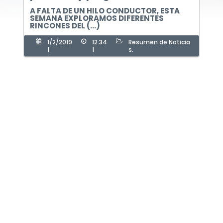
A FALTA DE UN HILO CONDUCTOR, ESTA
SEMANA EXPLORAMOS DIFERENTES
RINCONES DEL (...)
1/2/2019
12:34
Resumen de Noticia
|
|
s.
Acerca de
Blog
Contacto