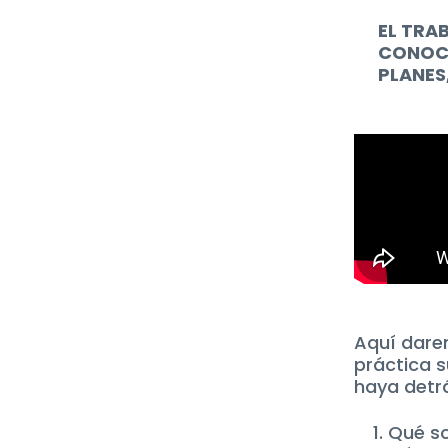
EL TRA
CONOCE
PLANES
Aquí dare
práctica s
haya detr
Qué so